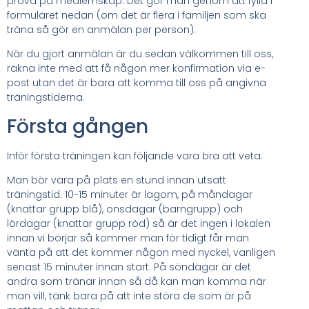
prova på medlemskap. Det gör man genom att fylla i
formuläret nedan (om det är flera i familjen som ska
träna så gör en anmälan per person).
När du gjort anmälan är du sedan välkommen till oss,
räkna inte med att få någon mer konfirmation via e-
post utan det är bara att komma till oss på angivna
träningstiderna.
Första gången
Inför första träningen kan följande vara bra att veta.
Man bör vara på plats en stund innan utsatt
träningstid. 10-15 minuter är lagom, på måndagar
(knattar grupp blå), onsdagar (barngrupp) och
lördagar (knattar grupp röd) så är det ingen i lokalen
innan vi börjar så kommer man för tidigt får man
vänta på att det kommer någon med nyckel, vanligen
senast 15 minuter innan start. På söndagar är det
andra som tränar innan så då kan man komma när
man vill, tänk bara på att inte störa de som är på