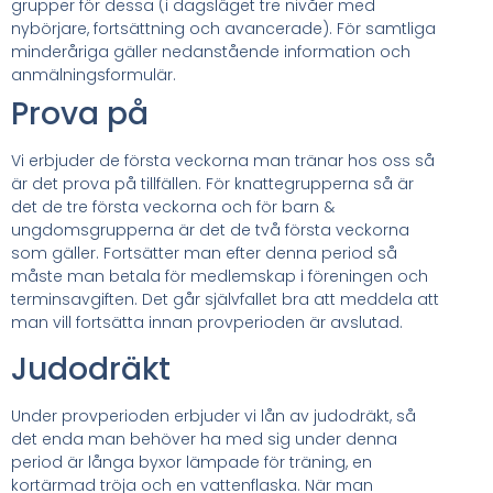
grupper för dessa (i dagsläget tre nivåer med
nybörjare, fortsättning och avancerade). För samtliga
minderåriga gäller nedanstående information och
anmälningsformulär.
Prova på
Vi erbjuder de första veckorna man tränar hos oss så
är det prova på tillfällen. För knattegrupperna så är
det de tre första veckorna och för barn &
ungdomsgrupperna är det de två första veckorna
som gäller. Fortsätter man efter denna period så
måste man betala för medlemskap i föreningen och
terminsavgiften. Det går självfallet bra att meddela att
man vill fortsätta innan provperioden är avslutad.
Judodräkt
Under provperioden erbjuder vi lån av judodräkt, så
det enda man behöver ha med sig under denna
period är långa byxor lämpade för träning, en
kortärmad tröja och en vattenflaska. När man