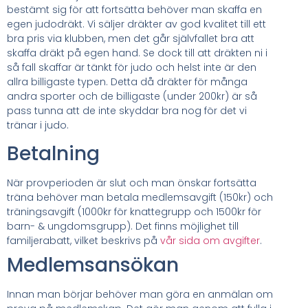
bestämt sig för att fortsätta behöver man skaffa en
egen judodräkt. Vi säljer dräkter av god kvalitet till ett
bra pris via klubben, men det går självfallet bra att
skaffa dräkt på egen hand. Se dock till att dräkten ni i
så fall skaffar är tänkt för judo och helst inte är den
allra billigaste typen. Detta då dräkter för många
andra sporter och de billigaste (under 200kr) är så
pass tunna att de inte skyddar bra nog för det vi
tränar i judo.
Betalning
När provperioden är slut och man önskar fortsätta
träna behöver man betala medlemsavgift (150kr) och
träningsavgift (1000kr för knattegrupp och 1500kr för
barn- & ungdomsgrupp). Det finns möjlighet till
familjerabatt, vilket beskrivs på
vår sida om avgifter
.
Medlemsansökan
Innan man börjar behöver man göra en anmälan om