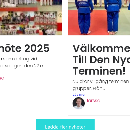
möte 2025
Välkomme
Till Den Ny
lla som deltog vid
orsdagen den 27:e...
Terminen!
sa
Nu drar vi igång terminen 
grupper. Från...
Läs mer
larssa
Ladda fler nyheter