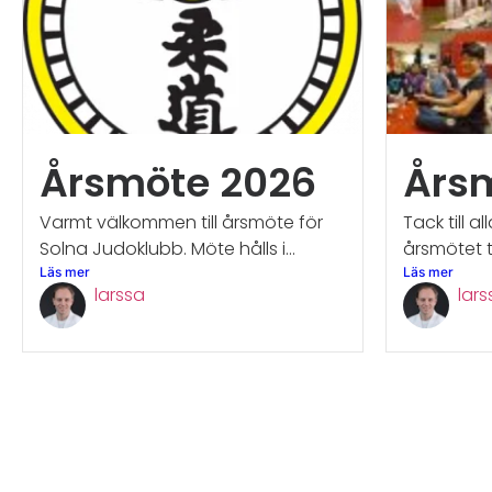
Årsmöte 2026
Års
Varmt välkommen till årsmöte för
Tack till a
Solna Judoklubb. Möte hålls i...
årsmötet t
Läs mer
Läs mer
larssa
lars