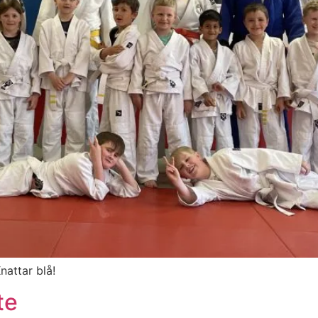
nattar blå!
te