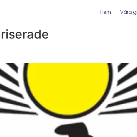
Hem
Våra g
riserade